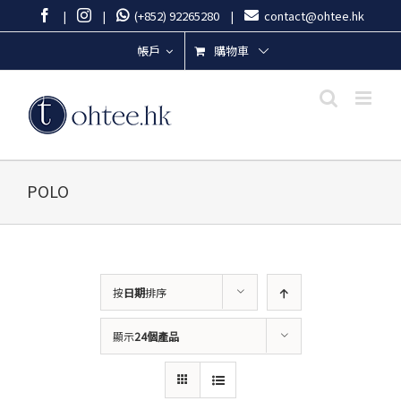
Skip
Facebook
Instagram
|
|
(+852) 92265280
|
contact@ohtee.hk
to
content
購物車
帳戶
POLO
按
日期
排序
顯示
24個產品