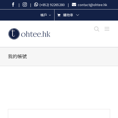
Skip
Facebook
Instagram
|
|
(+852) 92265280
|
contact@ohtee.hk
to
content
購物車
帳戶
我的帳號