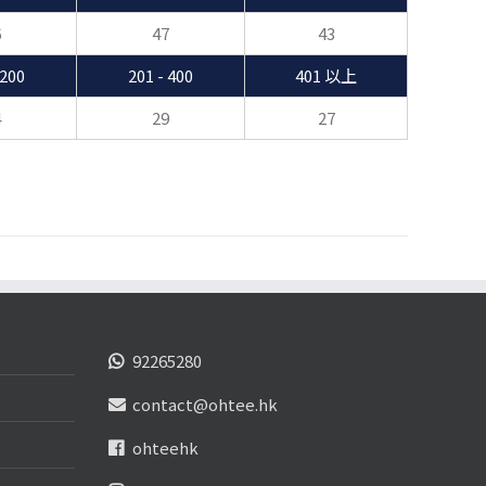
6
47
43
 200
201 - 400
401 以上
4
29
27
92265280
contact@ohtee.hk
ohteehk