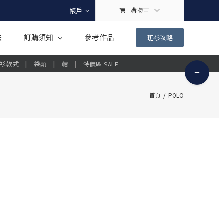
購物車
帳戶
法
訂購須知
參考作品
班衫攻略
|
|
|
衫款式
袋類
帽
特價區 SALE
Toggle
Sliding
Bar
首頁
/
POLO
Area