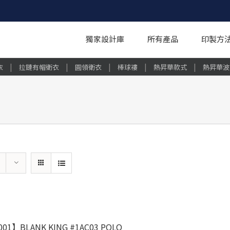
獨家設計庫
所有產品
印製方
|
|
|
|
|
衣
拉鏈有帽衛衣
圓領衛衣
棒球褸
熱昇華款式
熱昇華波
01】BLANK KING #1AC03 POLO