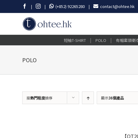
Skip
Facebook
Instagram
|
|
(+852) 92265280
|
contact@ohtee.hk
to
content
|
|
短袖T-SHIRT
POLO
有帽套頭衛
POLO
按
熱門程度
排序
顯示
36個產品
【OT20