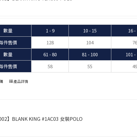
數量
1 - 9
10 - 15
16 -
每件售價
128
104
7
數量
61 - 80
81 - 100
101 -
每件售價
58
55
4
購
產品詳情
02】BLANK KING #1AC03 女裝POLO