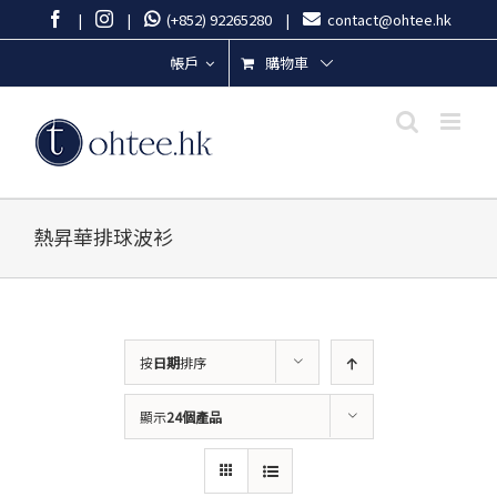
Skip
Facebook
Instagram
|
|
(+852) 92265280
|
contact@ohtee.hk
to
content
購物車
帳戶
熱昇華排球波衫
按
日期
排序
顯示
24個產品