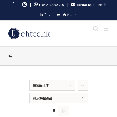
Skip
Facebook
Instagram
|
|
(+852) 92265280
|
contact@ohtee.hk
to
content
購物車
帳戶
帽
按
預設
排序
顯示
36個產品