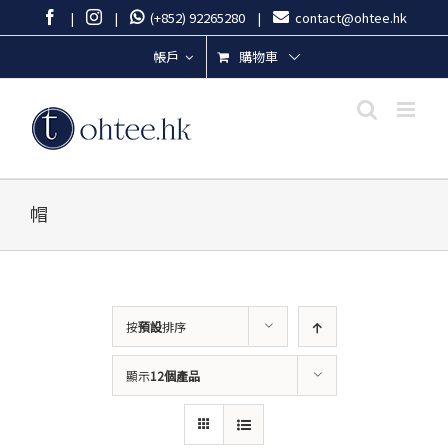
Skip
Facebook
Instagram
|
|
(+852) 92265280
|
contact@ohtee.hk
to
content
購物車
帳戶
帽
按
預設
排序
顯示
12個產品