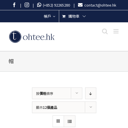
Skip
Facebook
Instagram
|
|
(+852) 92265280
|
contact@ohtee.hk
to
content
購物車
帳戶
帽
按
價格
排序
顯示
12個產品