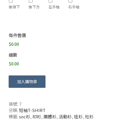
後領下
後下方
左手袖
右手袖
每件售價
$0.00
總數
$0.00
加入購物車
貨號:
7
分類:
短袖T-SHIRT
標籤:
soc衫
,
印衫
,
團體衫
,
活動衫
,
班衫
,
社衫