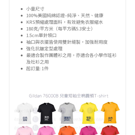
小童尺寸
100%美國純綿認證–純淨、天然、健康
KRS預縮處理面料，有效避免衣服縮水
180克/平方米（每平方碼5.3安士）
1.5cm單針領口
袖口與衣擺皆使用雙針縫製，加強耐用度
強化抗皺定型處理
最適合製作團體衫之用，亦適合各小學作班衫
及社衫之用
起訂量: 1件