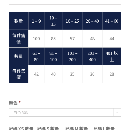
10 –
數量
1 – 9
16 – 25
26 – 40
41 – 60
15
每件售
109
85
57
48
44
價
61 –
81 –
101 –
201 –
401 以
數量
80
100
200
400
上
每件售
42
40
35
30
28
價
顏色
*

尺碼 XS 數量
尺碼 S 數量
尺碼 M 數量
尺碼 L 數量