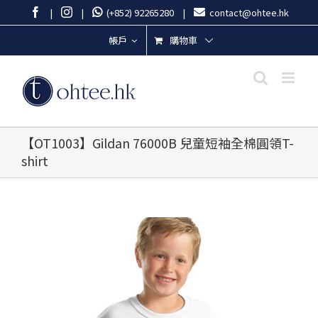
Skip
Facebook
Instagram
|
|
(+852) 92265280
|
contact@ohtee.hk
to
content
購物車
帳戶
【OT1003】Gildan 76000B 兒童短袖全棉圓領T-
shirt