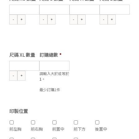
尺碼 XL 數量
訂購總數
*
請輸入大於或等於
1
。
最少訂購1件
印製位置
前左胸
前右胸
前置中
前下方
後置中