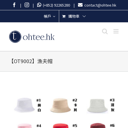
Skip
Facebook
Instagram
|
|
(+852) 92265280
|
contact@ohtee.hk
to
content
購物車
帳戶
【OT9002】漁夫帽