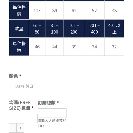
每件售
113
89
61
52
48
價
61 –
81 –
101 –
201 –
401 以
數量
80
100
200
400
上
每件售
46
44
39
34
32
價
顏色
*

均碼(FREE
訂購總數
*
SIZE) 數量
*
請輸入大於或等於
10
。