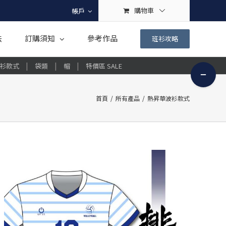
購物車
帳戶
法
訂購須知
參考作品
班衫攻略
|
|
|
衫款式
袋類
帽
特價區 SALE
Toggle
Sliding
Bar
首頁
/
所有產品
/
熱昇華波衫款式
Area