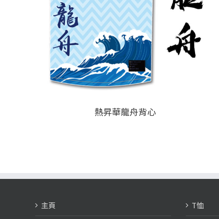
熱昇華龍舟背心
主頁
T恤