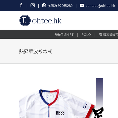
Skip
Facebook
Instagram
|
|
(+852) 92265280
|
contact@ohtee.hk
to
content
|
|
短袖T-SHIRT
POLO
有帽套頭衛
熱昇華波衫款式