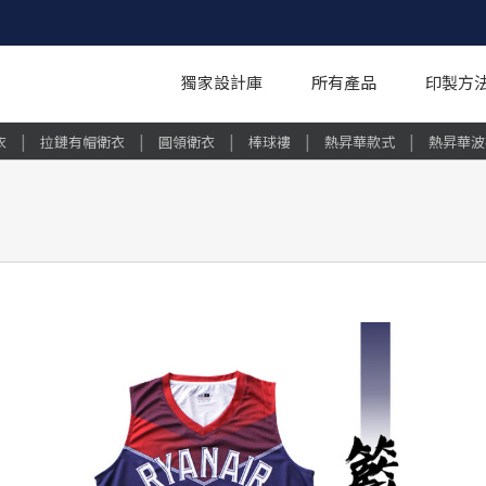
獨家設計庫
所有產品
印製方
|
|
|
|
|
衣
拉鏈有帽衛衣
圓領衛衣
棒球褸
熱昇華款式
熱昇華波