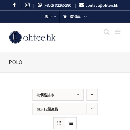
Skip
Facebook
Instagram
|
|
(+852) 92265280
|
contact@ohtee.hk
to
content
購物車
帳戶
POLO
按
價格
排序
顯示
12個產品