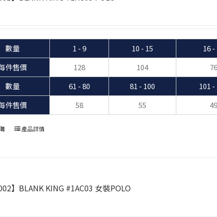
數量
1 - 9
10 - 15
16 -
每件售價
128
104
7
數量
61 - 80
81 - 100
101 -
每件售價
58
55
4
購
產品詳情
02】BLANK KING #1AC03 女裝POLO