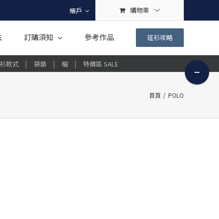
購物車
帳戶
法
訂購須知
參考作品
班衫攻略
|
|
|
衫款式
袋類
帽
特價區 SALE
Toggle
Sliding
Bar
首頁
/
POLO
Area