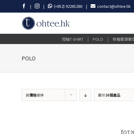
Skip
Facebook
Instagram
|
|
(+852) 92265280
|
contact@ohtee.hk
to
content
|
|
短袖T-SHIRT
POLO
有帽套頭衛
POLO
按
價格
排序
顯示
36個產品
【OT20