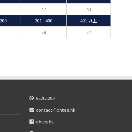
6
47
43
 200
201 - 400
401 以上
4
29
27
92265280
contact@ohtee.hk
ohteehk