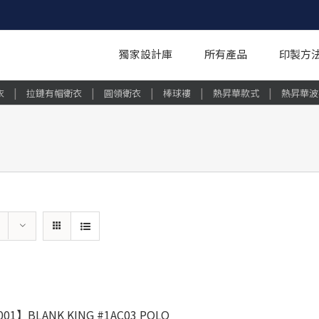
獨家設計庫
所有產品
印製方
|
|
|
|
|
衣
拉鏈有帽衛衣
圓領衛衣
棒球褸
熱昇華款式
熱昇華波
01】BLANK KING #1AC03 POLO