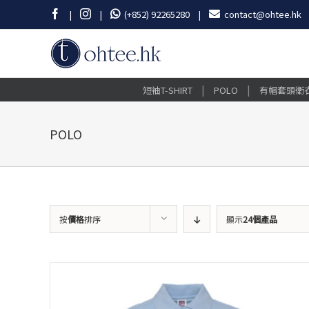
Skip
Facebook
Instagram
|
|
(+852) 92265280
|
contact@ohtee.hk
to
content
|
|
短袖T-SHIRT
POLO
有帽套頭衛
POLO
按
價格
排序
顯示
24個產品