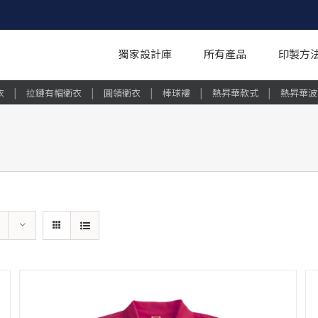
獨家設計庫
所有產品
印製方
|
|
|
|
|
衣
拉鏈有帽衛衣
圓領衛衣
棒球褸
熱昇華款式
熱昇華波