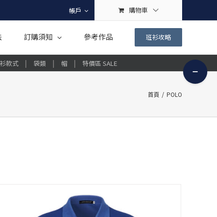
購物車
帳戶
法
訂購須知
參考作品
班衫攻略
|
|
|
衫款式
袋類
帽
特價區 SALE
Toggle
Sliding
Bar
首頁
/
POLO
Area