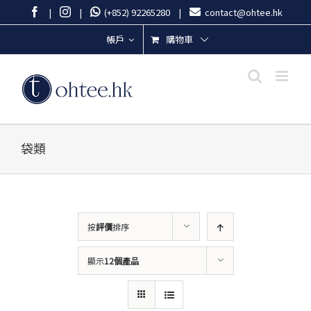
Skip
Facebook
Instagram
|
|
(+852) 92265280
|
contact@ohtee.hk
to
content
購物車
帳戶
袋類
按
評價
排序
顯示
12個產品