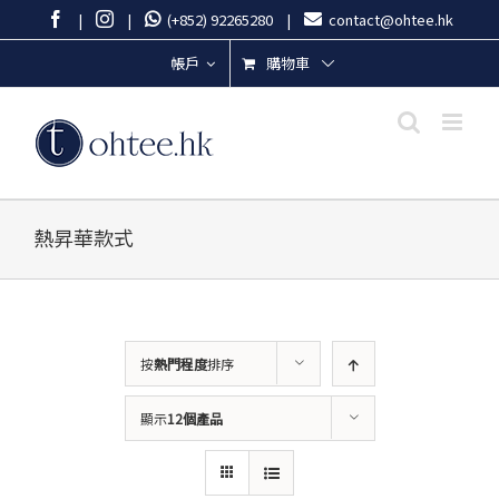
Skip
Facebook
Instagram
|
|
(+852) 92265280
|
contact@ohtee.hk
to
content
購物車
帳戶
熱昇華款式
按
熱門程度
排序
顯示
12個產品