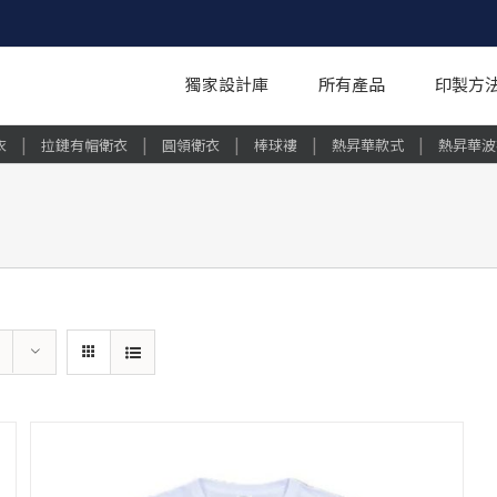
獨家設計庫
所有產品
印製方
|
|
|
|
|
衣
拉鏈有帽衛衣
圓領衛衣
棒球褸
熱昇華款式
熱昇華波