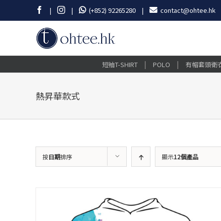
Skip
Facebook
Instagram
|
|
(+852) 92265280
|
contact@ohtee.hk
to
content
|
|
短袖T-SHIRT
POLO
有帽套頭衛
熱昇華款式
按
日期
排序
顯示
12個產品