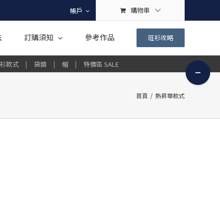
購物車
帳戶
法
訂購須知
參考作品
班衫攻略
|
|
|
衫款式
袋類
帽
特價區 SALE
Toggle
Sliding
Bar
首頁
/
熱昇華款式
Area