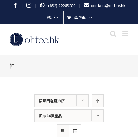
Skip
Facebook
Instagram
|
|
(+852) 92265280
|
contact@ohtee.hk
to
content
購物車
帳戶
帽
按
熱門程度
排序
顯示
24個產品